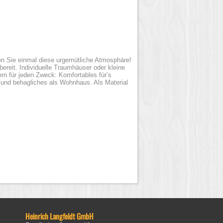
en Sie einmal diese urgemütliche Atmosphäre!
reit. Individuelle Traumhäuser oder kleine
n für jeden Zweck: Komfortables für’s
 und behagliches als Wohnhaus. Als Material
Heinrich Langfeldt GmbH